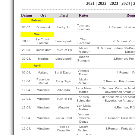
2021
|
2022
|
2023
|
2024
|
Datum
Ort
Pferd
Reiter
Renn
Februar
Tommaso
03.02.
Dortmund
Lucky Jo
2.Rennen: Hurric
Scardino
März
Le Croisé-
Theo
18.03
Leoderprofi
4.Rennen: Prix
Laroche
Bachelot
Maxim
3.Rennen: Fortuna 95-Prei
29.03.
Düsseldorf
Touch of Pri
Pecheur
Düssel
Yohann
30.03.
Moulins
Leoderprofi
3.Rennen: Prix
Bourgois
April
Antonio
06.04.
Mailand
Sanjii Danon
4.Rennen: P
Fresnu
Paray-Le-
Maxim
18.04.
Tricky Tiger
2.Rennen: Prix Journa
Monial
Pecheur
Lena Maria
1.Rennen: Preis der Amate
19.04.
München
Albarado
Mattes
Bayerischen Amateur
Andrea
1.Rennen: Preis der Amate
19.04.
München
Touch of Pri
Schneider
Bayerischen Amateur
Len Maria
19.04.
München
Winaldo
4.Rennen: Früh
Mattes
Yvonne
19.04.
München
Just in Front
Rebecca
8.Rennen: Preis der
Donze
Pearl de
Maxim
19.04.
München
8.Rennen: Preis der
Deauville
Pecheur