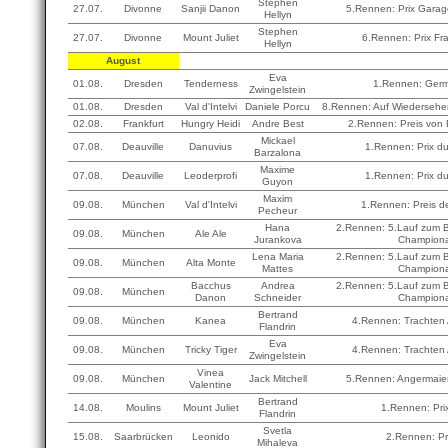
Stephen
27.07.
Divonne
Sanjii Danon
5.Rennen: Prix Garag
Hellyn
Stephen
27.07.
Divonne
Mount Juliet
6.Rennen: Prix Fr
Hellyn
August
Eva
01.08.
Dresden
Tenderness
1.Rennen: Germ
Zwingelstein
01.08.
Dresden
Val d'Intelvi
Daniele Porcu
8.Rennen: Auf Wiederse
02.08.
Frankfurt
Hungry Heidi
Andre Best
2.Rennen: Preis von E
Mickael
07.08.
Deauville
Danuvius
1.Rennen: Prix d
Barzalona
Maxime
07.08.
Deauville
Leoderprofi
1.Rennen: Prix d
Guyon
Maxim
09.08.
München
Val d'Intelvi
1.Rennen: Preis de
Pecheur
Hana
2.Rennen: 5.Lauf zum B
09.08.
München
Ale Ale
Jurankova
Champion
Lena Maria
2.Rennen: 5.Lauf zum B
09.08.
München
Alta Monte
Mattes
Champion
Bacchus
Andrea
2.Rennen: 5.Lauf zum B
09.08.
München
Danon
Schneider
Champion
Bertrand
09.08.
München
Kanea
4.Rennen: Trachten 
Flandrin
Eva
09.08.
München
Tricky Tiger
4.Rennen: Trachten 
Zwingelstein
Vinea
09.08.
München
Jack Mitchell
5.Rennen: Angermaie
Valentine
Bertrand
14.08.
Moulins
Mount Juliet
1.Rennen: Pri
Flandrin
Svetla
15.08.
Saarbrücken
Leonido
2.Rennen: Pr
Mihaleva