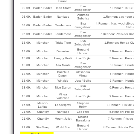
Danon
Eva
02.09.
Baden-Baden
Heart Storm
5.Rennen: KSC B
Zwingelstein
Andreas
03.09.
Baden-Baden
Nantiago
1.Rennen: das neue w
Suborics
Eva
4.Rennen: Nachwuchsförder
03.09.
Baden-Baden
Tenderness
Zwingelstein
Stift
Eva
06.09.
Baden-Baden
Tenderness
7.Rennen: Preis der Do
Zwingelstein
Eva
13.09.
München
Tricky Tiger
1.Rennen: Honda Civ
Zwingelstein
Bertrand
13.09.
München
Danuvius
3.Rennen: Preis 
Flandrin
13.09.
München
Hungry Heidi
Josef Bojko
3.Rennen: Preis 
Eva
13.09.
München
Alta Monte
5.Rennen: Hond
Zwingelstein
Bacchus
Alexandra
13.09.
München
5.Rennen: Hond
Danon
Vilmar
13.09.
München
Winaldo
Josef Bojko
5.Rennen: Hond
Eva
13.09.
München
Nice Danon
9.Rennen: Hond
Zwingelstein
Vinea
13.09.
München
Josef Bojko
9.Rennen: Hond
Valentine
Maison-
Stephen
15.09.
Leoderprofi
8.Rennen: Prix de l
Laffitte
Hellyn
21.09.
Chantilly
Nantiago
Zoe Pfeil
5.Rennen: Prix de
Nicolas
21.09.
Chantilly
Mount Juliet
7.Rennen: Prix du
Barzalona
Bertrand
27.09.
Straßburg
World Star
4.Rennen: Prix du Con
Flandrin