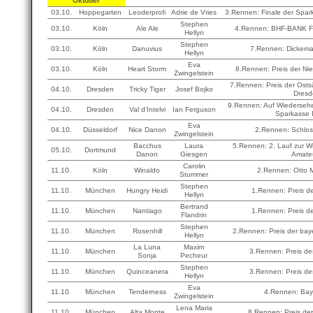
Oktober
03.10.
Hoppegarten
Leoderprofi
Adrie de Vries
3.Rennen: Finale der Spar
Stephen
03.10.
Köln
Ale Ale
4.Rennen: BHF-BANK Fi
Hellyn
Stephen
03.10.
Köln
Danuvius
7.Rennen: Dickeman
Hellyn
Eva
03.10.
Köln
Heart Storm
8.Rennen: Preis der Nie
Zwingelstein
7.Rennen: Preis der Ost
04.10.
Dresden
Tricky Tiger
Josef Bojko
Dres
9.Rennen: Auf Wiedersehe
04.10.
Dresden
Val d'Intelvi
Ian Ferguson
Sparkasse 
Eva
04.10.
Düsseldorf
Nice Danon
2.Rennen: Schlos
Zwingelstein
Bacchus
Laura
5.Rennen: 2. Lauf zur Wi
05.10.
Dortmund
Danon
Giesgen
Amate
Carolin
11.10.
Köln
Winaldo
2.Rennen: Otto 
Stummer
Stephen
11.10.
München
Hungry Heidi
1.Rennen: Preis de
Hellyn
Bertrand
11.10.
München
Nantiago
1.Rennen: Preis de
Flandrin
Stephen
11.10.
München
Rosenhill
2.Rennen: Preis der bay
Hellyn
La Luna
Maxim
11.10.
München
3.Rennen: Preis de
Sonja
Pecheur
Stephen
11.10.
München
Quinceanera
3.Rennen: Preis de
Hellyn
Eva
11.10.
München
Tenderness
4.Rennen: Baye
Zwingelstein
Lena Maria
11.10.
München
Alta Monte
8.Rennen: Preis der