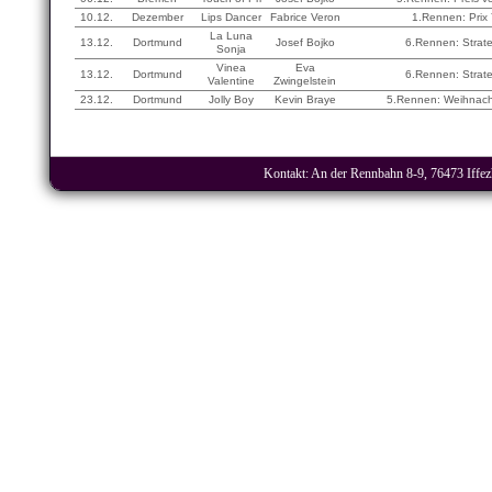
10.12.
Dezember
Lips Dancer
Fabrice Veron
1.Rennen: Prix 
La Luna
13.12.
Dortmund
Josef Bojko
6.Rennen: Strat
Sonja
Vinea
Eva
13.12.
Dortmund
6.Rennen: Strat
Valentine
Zwingelstein
23.12.
Dortmund
Jolly Boy
Kevin Braye
5.Rennen: Weihnach
Kontakt: An der Rennbahn 8-9, 76473 Iffezh