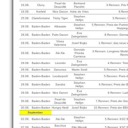
Pearl de
Bertrand
16.08.
Cluny
3.Rennen: Prix 
Deauville
Flandrin
16.08.
Krefeld
Nice Danon
Adrie de Vries
9.Ren
Stephen
25.08.
Clairefontaine
Tricky Tiger
5.Rennen: P
Hellyn
Stephen
5.Rennen: Preis der Partn
28.08.
Baden-Baden
Albarado
Hellyn
Hoppeg
Eva
28.08.
Baden-Baden
Palm Danon
8.Rennen: Germa
Zwingelstein
Vinea
29.08.
Baden-Baden
Josef Bojko
1.Rennen: das neue w
Valentine
Gonzalo
3.Rennen: Longines World
29.08.
Baden-Baden
Ale Ale
Pineda
Renn
Carmena
Eva
29.08.
Baden-Baden
Leonido
4.Rennen: Toto
Zwingelstein
29.08.
Baden-Baden
Danuvius
Martin Seidl
5.Rennen: Preis 
Stephen
29.08.
Baden-Baden
Leoderprofi
5.Rennen: Preis 
Hellyn
Stephen
29.08.
Baden-Baden
Sandra
6.Rennen: Preis der B
Hellyn
Eva
29.08.
Baden-Baden
Nice Danon
9.Rennen: Lad
Zwingelstein
Pearl de
Stephen
30.08.
Baden-Baden
7.Rennen: Preis der Ge
Deauville
Hellyn
30.08.
Baden-Baden
Hungry Heidi
Josef Bojko
10.Rennen: Preis der BBA
September
Stephen
02.09.
Baden-Baden
Ale Ale
5.Rennen: KSC B
Hellyn
Bacchus
02.09.
Baden-Baden
Filip Minarik
5.Rennen: KSC B