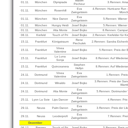
Maxim
01.11.
München
Olympiade
3.Rennen: Am
Pecheur
Eva
4.Rennen: Hurricane Run 
01.11.
München
Rosenhill
Zwingelstein
Münc
Eva
01.11.
München
Nice Danon
5.Rennen: Wiener
Zwingelstein
01.11.
München
Hungry Heidi
Josef Bojko
5.Rennen: Wiener
01.11.
München
Alta Monte
Josef Bojko
8.Rennen: Campan
08.11.
Krefeld
Touch of Pri
Josef Bojko
2.Rennen: Krefelder für Kr
Rene
15.11.
Frankfurt
Königstraum
2.Rennen: Sandra Eichenh
Piechulek
Vinea
15.11.
Frankfurt
Josef Bojko
5.Rennen: Preis der B
Valentine
La Luna
15.11.
Frankfurt
Josef Bojko
8.Rennen: Auf Wieders
Sonja
Stephen
15.11.
Frankfurt
Quinceanera
8.Rennen: Auf Wieders
Hellyn
Vinea
Eva
24.11.
Dortmund
1.Rennen: Prei
Valentine
Zwingelstein
3.Rennen: Preis der Sa
24.11.
Dortmund
Winaldo
Josef Bojko
Wamb
Eva
24.11.
Dortmund
Alta Monte
5.Rennen: Dortmunder
Zwingelstein
Eva
25.11.
Lyon La Soie
Lips Dancer
4.Rennen: Prix
Zwingelstein
Eva
29.11.
Neuss
Palm Danon
3.Rennen: Preis der Lik
Zwingelstein
Eva
29.11.
Neuss
Leoderprofi
7.Rennen: Prei
Zwingelstein
Dezember
06.12.
Bremen
Touch of Pri
Josef Bojko
5.Rennen: Preis v