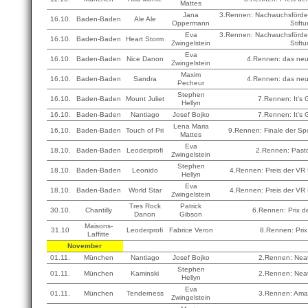
Mattes
Jana
3.Rennen: Nachwuchsförder
16.10.
Baden-Baden
Ale Ale
Oppermann
Stift
Eva
3.Rennen: Nachwuchsförder
16.10.
Baden-Baden
Heart Storm
Zwingelstein
Stift
Eva
16.10.
Baden-Baden
Nice Danon
4.Rennen: das neu
Zwingelstein
Maxim
16.10.
Baden-Baden
Sandra
4.Rennen: das neu
Pecheur
Stephen
16.10.
Baden-Baden
Mount Juliet
7.Rennen: It's
Hellyn
16.10.
Baden-Baden
Nantiago
Josef Bojko
7.Rennen: It's
Lena Maria
16.10.
Baden-Baden
Touch of Pri
9.Rennen: Finale der Spo
Mattes
Eva
18.10.
Baden-Baden
Leoderprofi
2.Rennen: Past
Zwingelstein
Stephen
18.10.
Baden-Baden
Leonido
4.Rennen: Preis der VR
Hellyn
Eva
18.10.
Baden-Baden
World Star
4.Rennen: Preis der VR
Zwingelstein
Tres Rock
Patrick
30.10.
Chantilly
6.Rennen: Prix 
Danon
Gibson
Maisons-
31.10
Leoderprofi
Fabrice Veron
8.Rennen: Prix
Laffitte
November
01.11.
München
Nantiago
Josef Bojko
2.Rennen: Nea
Stephen
01.11.
München
Kaminski
2.Rennen: Nea
Hellyn
Eva
01.11.
München
Tenderness
3.Rennen: Am
Zwingelstein