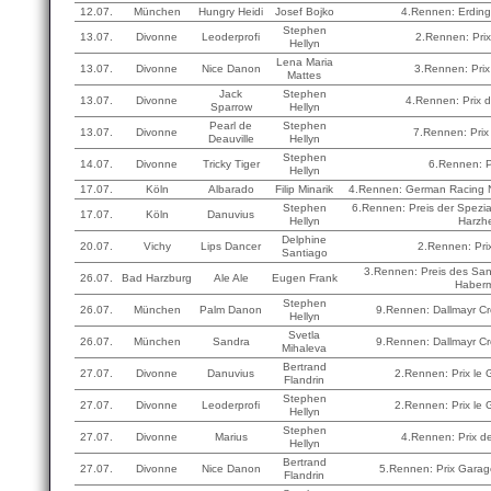
12.07.
München
Hungry Heidi
Josef Bojko
4.Rennen: Erdinge
Stephen
13.07.
Divonne
Leoderprofi
2.Rennen: Pri
Hellyn
Lena Maria
13.07.
Divonne
Nice Danon
3.Rennen: Pri
Mattes
Jack
Stephen
13.07.
Divonne
4.Rennen: Prix d
Sparrow
Hellyn
Pearl de
Stephen
13.07.
Divonne
7.Rennen: Prix
Deauville
Hellyn
Stephen
14.07.
Divonne
Tricky Tiger
6.Rennen: P
Hellyn
17.07.
Köln
Albarado
Filip Minarik
4.Rennen: German Racing 
Stephen
6.Rennen: Preis der Spezia
17.07.
Köln
Danuvius
Hellyn
Harzh
Delphine
20.07.
Vichy
Lips Dancer
2.Rennen: Prix
Santiago
3.Rennen: Preis des San
26.07.
Bad Harzburg
Ale Ale
Eugen Frank
Haber
Stephen
26.07.
München
Palm Danon
9.Rennen: Dallmayr C
Hellyn
Svetla
26.07.
München
Sandra
9.Rennen: Dallmayr C
Mihaleva
Bertrand
27.07.
Divonne
Danuvius
2.Rennen: Prix le 
Flandrin
Stephen
27.07.
Divonne
Leoderprofi
2.Rennen: Prix le 
Hellyn
Stephen
27.07.
Divonne
Marius
4.Rennen: Prix d
Hellyn
Bertrand
27.07.
Divonne
Nice Danon
5.Rennen: Prix Garag
Flandrin