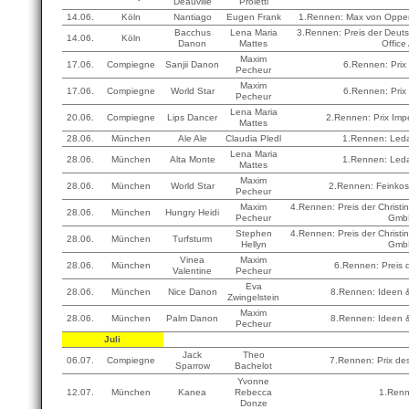
Deauville
Proietti
14.06.
Köln
Nantiago
Eugen Frank
1.Rennen: Max von Oppen
Bacchus
Lena Maria
3.Rennen: Preis der Deut
14.06.
Köln
Danon
Mattes
Office
Maxim
17.06.
Compiegne
Sanjii Danon
6.Rennen: Prix
Pecheur
Maxim
17.06.
Compiegne
World Star
6.Rennen: Prix
Pecheur
Lena Maria
20.06.
Compiegne
Lips Dancer
2.Rennen: Prix Imp
Mattes
28.06.
München
Ale Ale
Claudia Pledl
1.Rennen: Led
Lena Maria
28.06.
München
Alta Monte
1.Rennen: Led
Mattes
Maxim
28.06.
München
World Star
2.Rennen: Feinkos
Pecheur
Maxim
4.Rennen: Preis der Christi
28.06.
München
Hungry Heidi
Pecheur
Gmb
Stephen
4.Rennen: Preis der Christi
28.06.
München
Turfsturm
Hellyn
Gmb
Vinea
Maxim
28.06.
München
6.Rennen: Preis 
Valentine
Pecheur
Eva
28.06.
München
Nice Danon
8.Rennen: Ideen 
Zwingelstein
Maxim
28.06.
München
Palm Danon
8.Rennen: Ideen 
Pecheur
Juli
Jack
Theo
06.07.
Compiegne
7.Rennen: Prix de
Sparrow
Bachelot
Yvonne
12.07.
München
Kanea
Rebecca
1.Ren
Donze