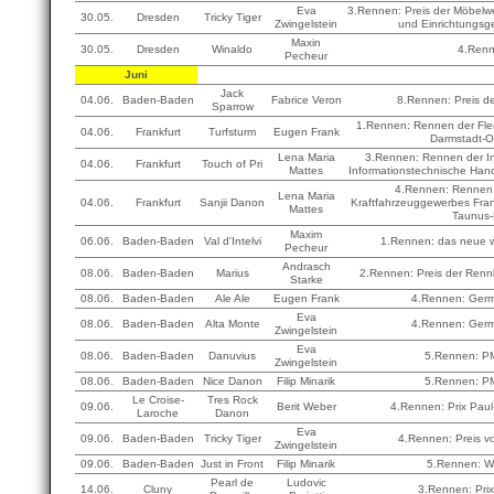
Eva
3.Rennen: Preis der Möbelwe
30.05.
Dresden
Tricky Tiger
Zwingelstein
und Einrichtungsg
Maxin
30.05.
Dresden
Winaldo
4.Ren
Pecheur
Juni
Jack
04.06.
Baden-Baden
Fabrice Veron
8.Rennen: Preis de
Sparrow
1.Rennen: Rennen der Flei
04.06.
Frankfurt
Turfsturm
Eugen Frank
Darmstadt-O
Lena Maria
3.Rennen: Rennen der In
04.06.
Frankfurt
Touch of Pri
Mattes
Informationstechnische Han
4.Rennen: Rennen 
Lena Maria
04.06.
Frankfurt
Sanjii Danon
Kraftfahrzeuggewerbes Fran
Mattes
Taunus-
Maxim
06.06.
Baden-Baden
Val d'Intelvi
1.Rennen: das neue w
Pecheur
Andrasch
08.06.
Baden-Baden
Marius
2.Rennen: Preis der Renn
Starke
08.06.
Baden-Baden
Ale Ale
Eugen Frank
4.Rennen: Germ
Eva
08.06.
Baden-Baden
Alta Monte
4.Rennen: Germ
Zwingelstein
Eva
08.06.
Baden-Baden
Danuvius
5.Rennen: P
Zwingelstein
08.06.
Baden-Baden
Nice Danon
Filip Minarik
5.Rennen: P
Le Croise-
Tres Rock
09.06.
Berit Weber
4.Rennen: Prix Paul
Laroche
Danon
Eva
09.06.
Baden-Baden
Tricky Tiger
4.Rennen: Preis v
Zwingelstein
09.06.
Baden-Baden
Just in Front
Filip Minarik
5.Rennen: W
Pearl de
Ludovic
14.06.
Cluny
3.Rennen: Prix