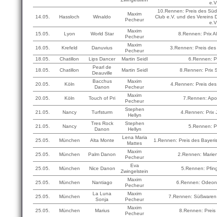
e.V
10.Rennen: Preis des Sü
Maxim
14.05.
Hassloch
Winaldo
Club e.V. und des Vereins D
Pecheur
e.V
Maxim
15.05.
Lyon
World Star
8.Rennen: Prix A
Pecheur
Maxim
16.05.
Krefeld
Danuvius
3.Rennen: Preis des
Pecheur
18.05.
Chatillon
Lips Dancer
Martin Seidl
6.Rennen: P
Pearl de
18.05.
Chatillon
Martin Seidl
8.Rennen: Prix S
Deauville
Bacchus
Maxim
20.05.
Köln
4.Rennen: Preis des
Danon
Pecheur
Maxim
20.05.
Köln
Touch of Pri
7.Rennen: Apoll
Pecheur
Stephen
21.05.
Nancy
Turfsturm
4.Rennen: Prix
Hellyn
Tres Rock
Stephen
21.05.
Nancy
5.Rennen: P
Danon
Hellyn
Lena Maria
25.05.
München
Alta Monte
1.Rennen: Preis des Bayer
Mattes
Maxim
25.05.
München
Palm Danon
2.Rennen: Marie
Pecheur
Eva
25.05.
München
Nice Danon
5.Rennen: Pfing
Zwingelstein
Maxim
25.05.
München
Nantiago
6.Rennen: Odeon
Pecheur
La Luna
Maxim
25.05.
München
7.Rennen: Süßwaren
Sonja
Pecheur
Maxim
25.05.
München
Marius
8.Rennen: Preis 
Pecheur