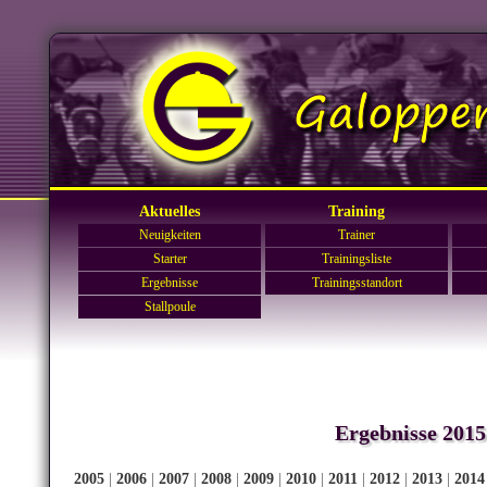
Aktuelles
Training
Neuigkeiten
Trainer
Starter
Trainingsliste
Ergebnisse
Trainingsstandort
Stallpoule
Ergebnisse 2015
2005
|
2006
|
2007
|
2008
|
2009
|
2010
|
2011
|
2012
|
2013
|
2014