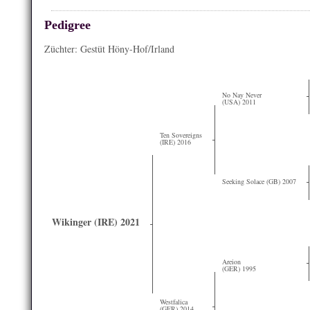
Pedigree
Züchter: Gestüt Höny-Hof/Irland
No Nay Never
(USA) 2011
Ten Sovereigns
(IRE) 2016
Seeking Solace (GB) 2007
Wikinger (IRE) 2021
Areion
(GER) 1995
Westfalica
(GER) 2014