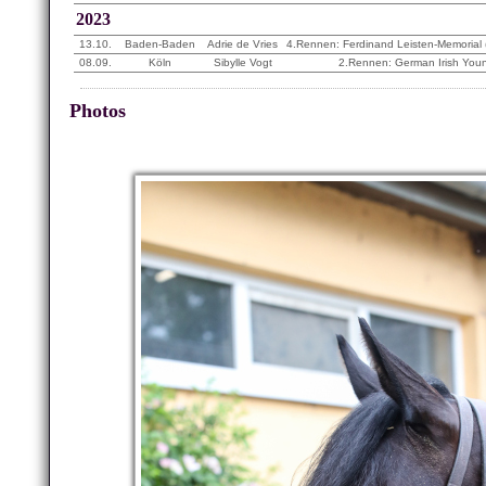
2023
13.10.
Baden-Baden
Adrie de Vries
4.Rennen: Ferdinand Leisten-Memorial
08.09.
Köln
Sibylle Vogt
2.Rennen: German Irish You
Photos