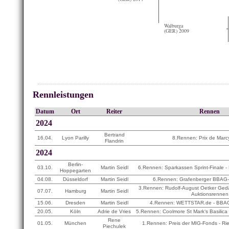
Walburga
(GER) 2009
Rennleistungen
Datum
Ort
Reiter
Rennen
2024
Bertrand
16.04.
Lyon Parilly
8.Rennen: Prix de Marcy 
Flandrin
2024
Berlin-
03.10.
Martin Seidl
6.Rennen: Sparkassen Sprint-Finale 
Hoppegarten
04.08.
Düsseldorf
Martin Seidl
6.Rennen: Grafenberger BBAG-
3.Rennen: Rudolf-August Oetker Ged
07.07.
Hamburg
Martin Seidl
Auktionsrennen
15.06.
Dresden
Martin Seidl
4.Rennen: WETTSTAR.de - BBAG
20.05.
Köln
Adrie de Vries
5.Rennen: Coolmore St Mark‘s Basili
Rene
01.05.
München
1.Rennen: Preis der MIG-Fonds - Ri
Piechulek