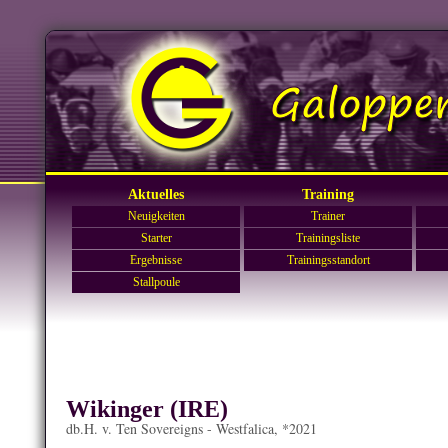
Aktuelles
Training
Neuigkeiten
Trainer
Starter
Trainingsliste
Ergebnisse
Trainingsstandort
Stallpoule
Wikinger (IRE)
db.H. v. Ten Sovereigns - Westfalica, *2021