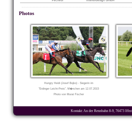
Pecheur
Interiordesign GmbH
Photos
Hungry Heidi (Josef Bojko) - Siegerin im
"Erdinger Leicht-Preis", M�nchen am 12.07.2015
Photo von Murat Fischer
Kontakt: An der Rennbahn 8-9, 76473 Iffezh