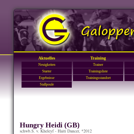
Aktuelles
Training
Neuigkeiten
Trainer
Starter
Trainingsliste
Ergebnisse
Trainingsstandort
Stallpoule
Hungry Heidi (GB)
schwb.S. v. Kheleyf - Haiti Dancer, *2012