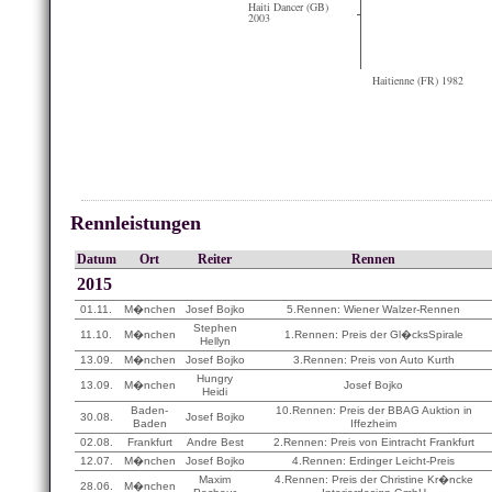
Haiti Dancer (GB)
2003
Haitienne (FR) 1982
Rennleistungen
Datum
Ort
Reiter
Rennen
2015
01.11.
M�nchen
Josef Bojko
5.Rennen: Wiener Walzer-Rennen
Stephen
11.10.
M�nchen
1.Rennen: Preis der Gl�cksSpirale
Hellyn
13.09.
M�nchen
Josef Bojko
3.Rennen: Preis von Auto Kurth
Hungry
13.09.
M�nchen
Josef Bojko
Heidi
Baden-
10.Rennen: Preis der BBAG Auktion in
30.08.
Josef Bojko
Baden
Iffezheim
02.08.
Frankfurt
Andre Best
2.Rennen: Preis von Eintracht Frankfurt
12.07.
M�nchen
Josef Bojko
4.Rennen: Erdinger Leicht-Preis
Maxim
4.Rennen: Preis der Christine Kr�ncke
28.06.
M�nchen