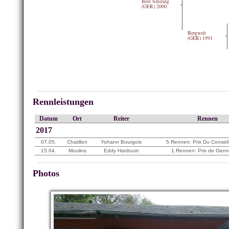
Best Smiling
(GER) 2000
Bergwelt
(GER) 1991
Rennleistungen
Datum
Ort
Reiter
Rennen
2017
07.05.
Chatillon
Yohann Bourgois
5.Rennen: Prix Du Conseil
15.04.
Moulins
Eddy Hardouin
1.Rennen: Prix de Genn
Photos