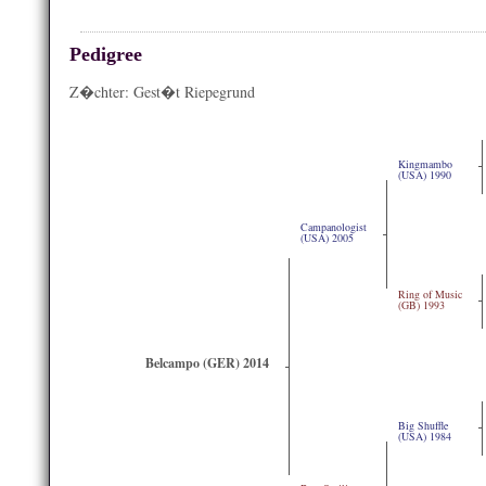
Pedigree
Z�chter: Gest�t Riepegrund
Kingmambo
(USA) 1990
Campanologist
(USA) 2005
Ring of Music
(GB) 1993
Belcampo (GER) 2014
Big Shuffle
(USA) 1984