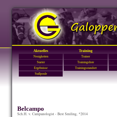
Aktuelles
Training
Neuigkeiten
Trainer
Starter
Trainingsliste
Ergebnisse
Trainingsstandort
Stallpoule
Belcampo
Sch.H. v. Campanologist - Best Smiling, *2014