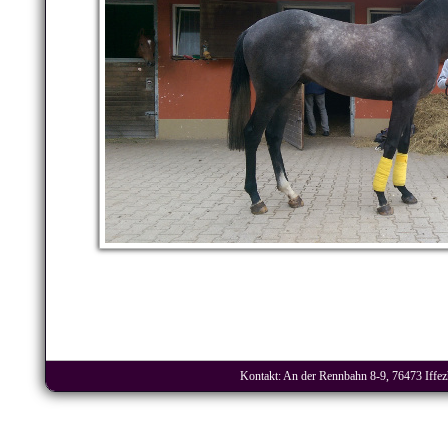
Kontakt: An der Rennbahn 8-9, 76473 Iffezh